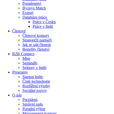
Poradenství
Byznys Match
Export
Databáze práce
Práce v Česku
Práce v Indii
Členové
Členové komory
Strategičtí partneři
Jak se stát členem
Benefity členství
B2B Connect
Mise
Semináře
Sektory v Indii
Programy
Startup Indie
Čisté technologie
Rozšíření výroby
Sociální rozvoj
O nás
Prezident
Správní rada
Poradní výbor
Management komory