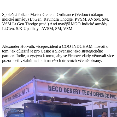
Společná fotka s Master General Ordinance (Vedoucí nákupu
indické armády) Lt.Gen. Ravindra Thodge, PVSM, AVSM, SM,
VSM Lt.Gen.Thodge (retd.) And nynější MGO Indické armády
Lt.Gen. S.K Upadhaya AVSM, SM, VSM
Alexander Horvath, viceprezident a COO INDCHAM, hovoří o
tom, jak důležitá je pro Česko a Slovensko jako strategického
partnera Indie, a vyzývá k tomu, aby se členové vlády věnovali více
pozornosti vztahům s Indií na všech úrovních včetně obrany.