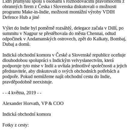
Lídři průmyslu spolu s osobami s rozhodovacími pravomocemi z
obranných firem z Česka i Slovenska diskutovali o možnosti
programu Make-in-Indie, možnosti montážní výroby VDIH
Defence Hub a jiné
Výlet do Indie byl poměrně rozsáhlý, delegace začala v Dillí, po
summitu v Nagpur se přestěhovala do města Chennai, odtud
odpočinek v Andamanských ostrovech, zpět do Kalkaty, Bombaj,
Dubaj a domů.
Indická obchodní komora v České a Slovenské republice oceňuje
dlouhodobou spolupráci s Indickým velvyslanectvím, která
podporuje tyto mise v Indii a uvítala jednotlivé společnosti a jejich
představitele, aby diskutovali o svých obchodních potřebách a
podpoře. Pokud nemůžeme najít obchodní cestu do Indie,
pravděpodobně neexistuje.
- - 4 května, 2019 - -
Alexander Horvath, VP & COO
Indická obchodní komora
Fotky z cesty: