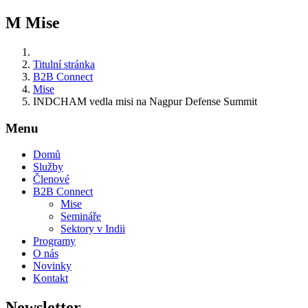
M
Mise
Titulní stránka
B2B Connect
Mise
INDCHAM vedla misi na Nagpur Defense Summit
Menu
Domů
Služby
Členové
B2B Connect
Mise
Semináře
Sektory v Indii
Programy
O nás
Novinky
Kontakt
Newsletter