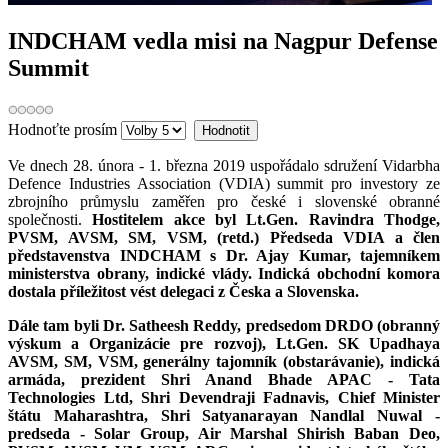
INDCHAM vedla misi na Nagpur Defense
Summit
Hodnoťte prosím
Ve dnech 28. února - 1. března 2019 uspořádalo sdružení Vidarbha
Defence Industries Association (VDIA) summit pro investory ze
zbrojního průmyslu zaměřen pro české i slovenské obranné
společnosti.
Hostitelem akce byl Lt.Gen. Ravindra Thodge,
PVSM, AVSM, SM, VSM, (retd.) Předseda VDIA a člen
představenstva INDCHAM s Dr. Ajay Kumar, tajemníkem
ministerstva obrany, indické vlády. Indická obchodní komora
dostala příležitost vést delegaci z Česka a Slovenska.
Dále tam byli Dr. Satheesh Reddy, predsedom DRDO (obranný
výskum a Organizácie pre rozvoj), Lt.Gen. SK Upadhaya
AVSM, SM, VSM, generálny tajomník (obstarávanie), indická
armáda, prezident Shri Anand Bhade APAC - Tata
Technologies Ltd, Shri Devendraji Fadnavis, Chief Minister
štátu Maharashtra, Shri Satyanarayan Nandlal Nuwal -
predseda - Solar Group, Air Marshal Shirish Baban Deo,