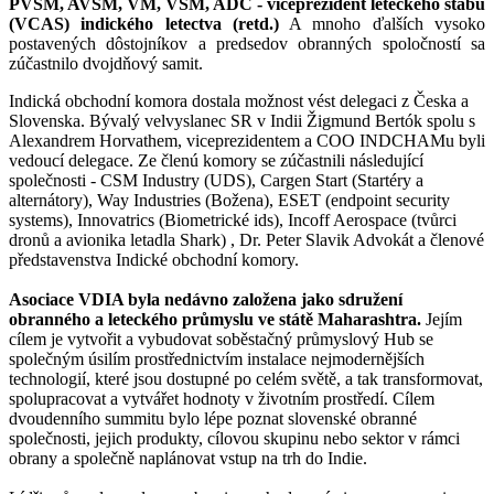
PVSM, AVSM, VM, VSM, ADC - viceprezident leteckého štábu
(VCAS) indického letectva (retd.)
A mnoho ďalších vysoko
postavených dôstojníkov a predsedov obranných spoločností sa
zúčastnilo dvojdňový samit.
Indická obchodní komora dostala možnost vést delegaci z Česka a
Slovenska. Bývalý velvyslanec SR v Indii Žigmund Bertók spolu s
Alexandrem Horvathem, viceprezidentem a COO INDCHAMu byli
vedoucí delegace. Ze členú komory se zúčastnili následující
společnosti - CSM Industry (UDS), Cargen Start (Startéry a
alternátory), Way Industries (Božena), ESET (endpoint security
systems), Innovatrics (Biometrické ids), Incoff Aerospace (tvůrci
dronů a avionika letadla Shark) , Dr. Peter Slavik Advokát a členové
představenstva Indické obchodní komory.
Asociace VDIA byla nedávno založena jako sdružení
obranného a leteckého průmyslu ve státě Maharashtra.
Jejím
cílem je vytvořit a vybudovat soběstačný průmyslový Hub se
společným úsilím prostřednictvím instalace nejmodernějších
technologií, které jsou dostupné po celém světě, a tak transformovat,
spolupracovat a vytvářet hodnoty v životním prostředí. Cílem
dvoudenního summitu bylo lépe poznat slovenské obranné
společnosti, jejich produkty, cílovou skupinu nebo sektor v rámci
obrany a společně naplánovat vstup na trh do Indie.