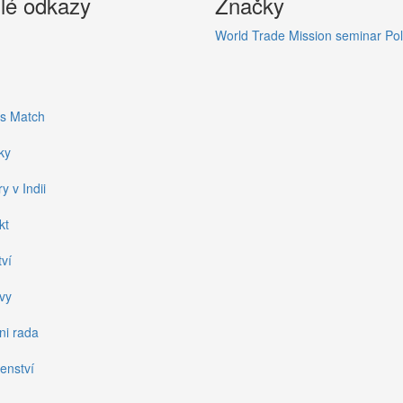
lé odkazy
Značky
World
Trade Mission
seminar
Pol
s Match
ky
y v Indii
kt
ví
vy
ni rada
enství