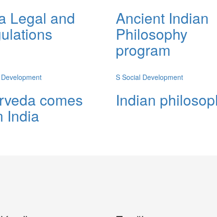
ia Legal and
Ancient Indian
ulations
Philosophy
program
l Development
S
Social Development
rveda comes
Indian philosop
m India