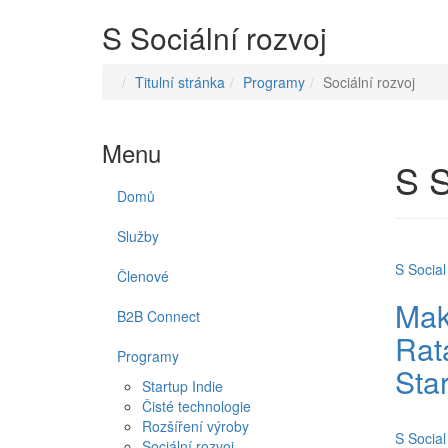
S
Sociální rozvoj
Titulní stránka
Programy
Sociální rozvoj
Menu
S
S
Domů
Služby
S
Socia
Členové
Mak
B2B Connect
Rat
Programy
Sta
Startup Indie
Čisté technologie
Rozšíření výroby
S
Socia
Sociální rozvoj