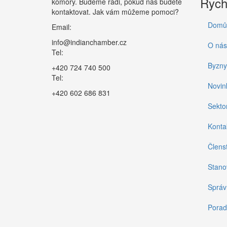
Rych
komory. Budeme rádi, pokud nás budete
kontaktovat. Jak vám můžeme pomoci?
Domů
Email:
info@indianchamber.cz
O nás
Tel:
Byzny
+420 724 740 500
Tel:
Novin
+420 602 686 831
Sektor
Konta
Členst
Stano
Správ
Porad