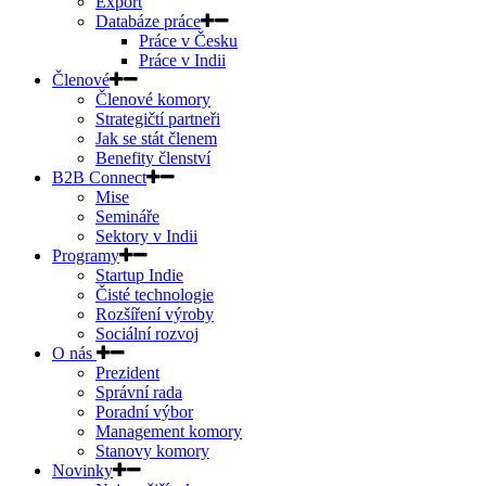
Export
Databáze práce
Práce v Česku
Práce v Indii
Členové
Členové komory
Strategičtí partneři
Jak se stát členem
Benefity členství
B2B Connect
Mise
Semináře
Sektory v Indii
Programy
Startup Indie
Čisté technologie
Rozšíření výroby
Sociální rozvoj
O nás
Prezident
Správní rada
Poradní výbor
Management komory
Stanovy komory
Novinky