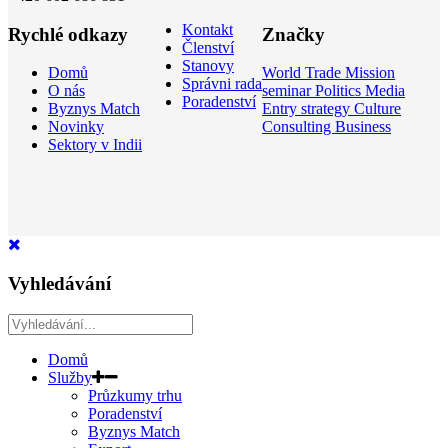
Kontakt
Rychlé odkazy
Značky
Členství
Stanovy
Domů
World
Trade Mission
Správni rada
O nás
seminar
Politics
Media
Poradenství
Byznys Match
Entry strategy
Culture
Novinky
Consulting
Business
Sektory v Indii
Vyhledávání
Domů
Služby
Průzkumy trhu
Poradenství
Byznys Match