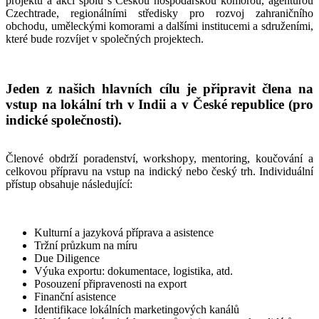
projektů a akcí spolu s Českou hospodárskou komorou, agenturou
Czechtrade, regionálními středisky pro rozvoj zahraničního
obchodu, uměleckými komorami a dalšími institucemi a sdruženími,
které bude rozvíjet v společných projektech.
Jeden z našich hlavních cílu je připravit člena na
vstup na lokální trh v Indii a v České republice (pro
indické společnosti).
Členové obdrží poradenství, workshopy, mentoring, koučování a
celkovou přípravu na vstup na indický nebo český trh. Individuální
přístup obsahuje následující:
Kulturní a jazyková příprava a asistence
Tržní průzkum na míru
Due Diligence
Výuka exportu: dokumentace, logistika, atd.
Posouzení připravenosti na export
Finanční asistence
Identifikace lokálních marketingových kanálů