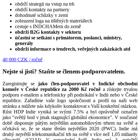
obdrží strategii na vstup na trh
obdrží kontakty na partnery
dohodnuté schůzky v zemi
zobrazení loga na tištěných materiálech
cestuje s INDCHAMem do země
obdrží B2G kontakty v sektoru
účastní se setkání s primátorem, poslanci, ministry,
generály
obdrží informace o tendrech, veřejných zakázkách atd
40 000 CZK / ročně
Nejste si jisti? Staňte se členem-podporovatelem.
Zaregistrujte se
jako člen-podporovatel v Indické obchodní
komoře v České republice za 2000 Kč ročně
a získejte trvalou
podporu e-mailem a telefonicky při podnikání v Indii nebo v České
republice. Zařadíme vaše logo společnosti a profil na naši web
stránku a můžete nás kdykoliv kontaktovat s Vaší konkrétní otázkou.
Růst HDP Indie vyniká se svými 7.5% a byl oprávněně označen
jako "světlý bod v jinak stagnující globální ekonomice". V současné
době disponuje pátým největším automobilovým trhem na světě a
očekává se, že se stane třetím největším 2020 (PWC). Indie má
druhý největší telekomunikační trh na světě s více než 1,05 miliardy
uživatelů. (COAI). V neposlední řadě, Indie má 3. největší