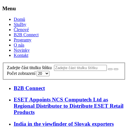
Menu
Domů
Služby
Členové
B2B Connect
Programy
O nás
Novinky
Kontakt
Zadejte část titulku štítku
Počet zobrazení
B2B Connect
ESET Appoints NCS Computech Ltd as
Regional Distributor to Distribute ESET Retail
Products
India in the viewfinder of Slovak exporters