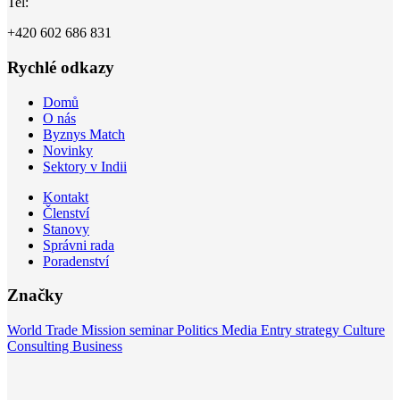
Tel:
+420 602 686 831
Rychlé odkazy
Domů
O nás
Byznys Match
Novinky
Sektory v Indii
Kontakt
Členství
Stanovy
Správni rada
Poradenství
Značky
World
Trade Mission
seminar
Politics
Media
Entry strategy
Culture
Consulting
Business