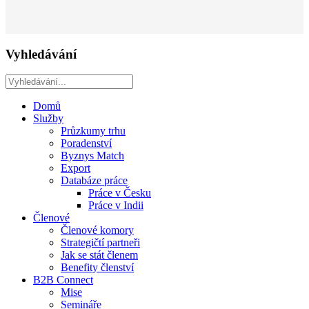
Vyhledávání
Domů
Služby
Průzkumy trhu
Poradenství
Byznys Match
Export
Databáze práce
Práce v Česku
Práce v Indii
Členové
Členové komory
Strategičtí partneři
Jak se stát členem
Benefity členství
B2B Connect
Mise
Semináře