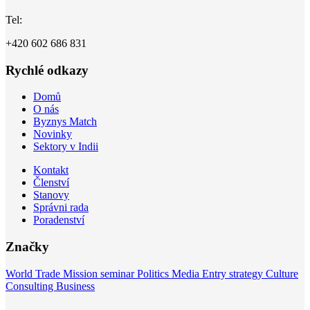
Tel:
+420 602 686 831
Rychlé odkazy
Domů
O nás
Byznys Match
Novinky
Sektory v Indii
Kontakt
Členství
Stanovy
Správni rada
Poradenství
Značky
World
Trade Mission
seminar
Politics
Media
Entry strategy
Culture
Consulting
Business