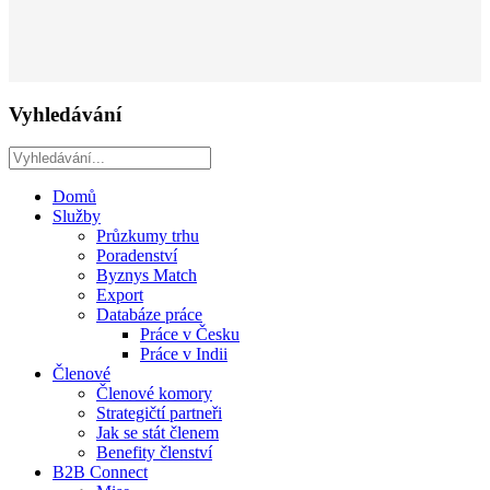
Vyhledávání
Domů
Služby
Průzkumy trhu
Poradenství
Byznys Match
Export
Databáze práce
Práce v Česku
Práce v Indii
Členové
Členové komory
Strategičtí partneři
Jak se stát členem
Benefity členství
B2B Connect